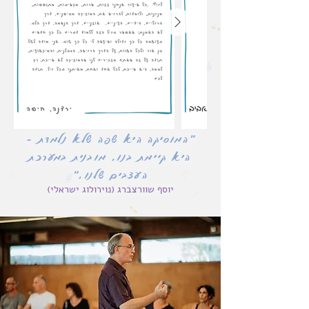
״המוסיקה היא שפה שלא נלמדת –
היא קיימת בנו, מובנית במערכת
העצבים שלנו,״
יוסף שוורצברג (נוירולוג ישראלי)