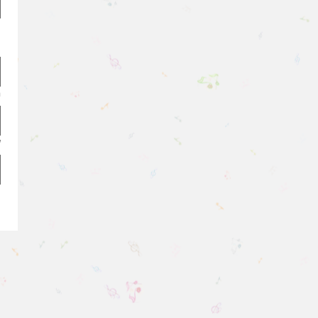
ת
י
ח
ש