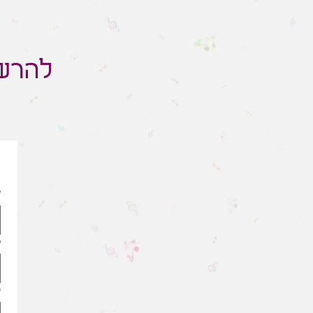
להרשמ
ש
כ
ט